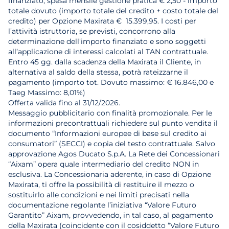
finanziato, spesa mensile gestione pratica € 2,50 - importo
totale dovuto (importo totale del credito + costo totale del
credito) per Opzione Maxirata € 15.399,95. I costi per
l’attività istruttoria, se previsti, concorrono alla
determinazione dell’importo finanziato e sono soggetti
all’applicazione di interessi calcolati al TAN contrattuale.
Entro 45 gg. dalla scadenza della Maxirata il Cliente, in
alternativa al saldo della stessa, potrà rateizzarne il
pagamento (importo tot. Dovuto massimo: € 16.846,00 e
Taeg Massimo: 8,01%)
Offerta valida fino al 31/12/2026.
Messaggio pubblicitario con finalità promozionale. Per le
informazioni precontrattuali richiedere sul punto vendita il
documento “Informazioni europee di base sul credito ai
consumatori” (SECCI) e copia del testo contrattuale. Salvo
approvazione Agos Ducato S.p.A. La Rete dei Concessionari
“Aixam” opera quale intermediario del credito NON in
esclusiva. La Concessionaria aderente, in caso di Opzione
Maxirata, ti offre la possibilità di restituire il mezzo o
sostituirlo alle condizioni e nei limiti precisati nella
documentazione regolante l’iniziativa “Valore Futuro
Garantito” Aixam, provvedendo, in tal caso, al pagamento
della Maxirata (coincidente con il cosiddetto “Valore Futuro