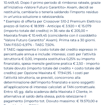
10.449,45. Dopo il primo periodo di rimborso rateale, grazie
all’iniziativa «Valore Futuro Garantito» Aixam, decidi se
restituirla, cambiarla o tenerla saldando l’importo residuo
in un’unica soluzione o rateizzandola.
* Esempio di offerta per Crossover S10-2 Premium Elettrico
prezzo di listino € 18.999 - Anticipo € 3.920 = € 15.079
(importo totale del credito) in 36 rate da € 205,00 +
Maxirata finale € 10.449,45 (coincidente con il cosiddetto
“Valore Futuro Garantito” Aixam). Prima rata a 30 giorni.
TAN FISSO 6,97% - TAEG 7,50%.
Il TAEG rappresenta il costo totale del credito espresso in
percentuale annua e include: interessi, costi per l’attività
istruttoria € 0,00, imposta sostitutiva 0,25% su importo
finanziato, spesa mensile gestione pratica € 2,50 - importo
totale dovuto (importo totale del credito + costo totale del
credito) per Opzione Maxirata € 17.941,95. I costi per
l’attività istruttoria, se previsti, concorrono alla
determinazione dell’importo finanziato e sono soggetti
all’applicazione di interessi calcolati al TAN contrattuale.
Entro 45 gg. dalla scadenza della Maxirata il Cliente, in
alternativa al saldo della stessa, potrà rateizzarne il
pagamento (importo tot. Dovuto massimo: € 19.570,00 e