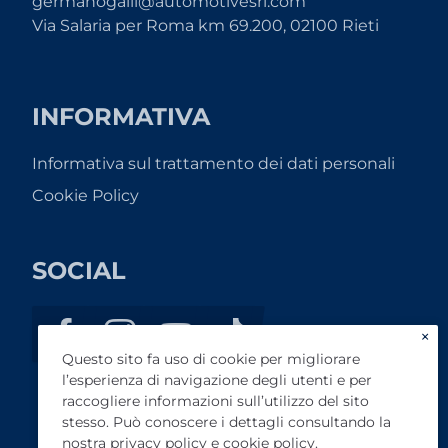
germanogalli@automotivesrl.com
Via Salaria per Roma km 69.200, 02100 Rieti
INFORMATIVA
Informativa sul trattamento dei dati personali
Cookie Policy
SOCIAL
×
Questo sito fa uso di cookie per migliorare
l’esperienza di navigazione degli utenti e per
raccogliere informazioni sull’utilizzo del sito
stesso. Può conoscere i dettagli consultando la
nostra
privacy policy
e
cookie policy
.