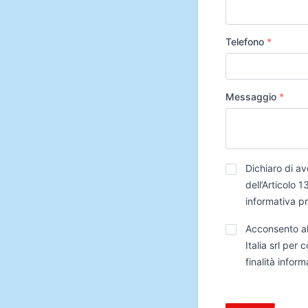
Telefono
*
Messaggio
*
Privacy
*
Dichiaro di av
dell’Articolo
informativa p
Trattamento
Acconsento al
Dati
Italia srl per
finalità infor