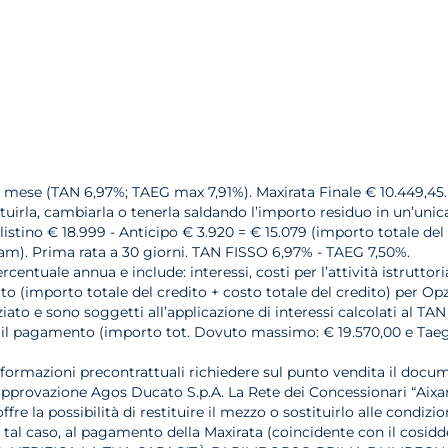
l mese (TAN 6,97%; TAEG max 7,91%). Maxirata Finale € 10.449,45.
tituirla, cambiarla o tenerla saldando l’importo residuo in un’unic
listino € 18.999 - Anticipo € 3.920 = € 15.079 (importo totale del 
xam). Prima rata a 30 giorni. TAN FISSO 6,97% - TAEG 7,50%.
rcentuale annua e include: interessi, costi per l’attività istrutto
(importo totale del credito + costo totale del credito) per Opzion
ato e sono soggetti all’applicazione di interessi calcolati al TAN
arne il pagamento (importo tot. Dovuto massimo: € 19.570,00 e Ta
nformazioni precontrattuali richiedere sul punto vendita il docum
 approvazione Agos Ducato S.p.A. La Rete dei Concessionari “Aixa
fre la possibilità di restituire il mezzo o sostituirlo alle condiz
n tal caso, al pagamento della Maxirata (coincidente con il cosidd