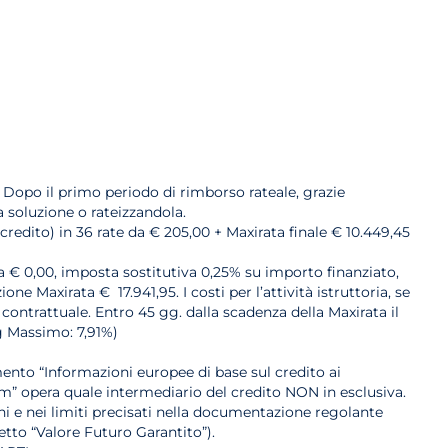
 Dopo il primo periodo di rimborso rateale, grazie
a soluzione o rateizzandola.
credito) in 36 rate da € 205,00 + Maxirata finale € 10.449,45
ria € 0,00, imposta sostitutiva 0,25% su importo finanziato,
e Maxirata € 17.941,95. I costi per l’attività istruttoria, se
 contrattuale. Entro 45 gg. dalla scadenza della Maxirata il
eg Massimo: 7,91%)
ento “Informazioni europee di base sul credito ai
m” opera quale intermediario del credito NON in esclusiva.
ioni e nei limiti precisati nella documentazione regolante
etto “Valore Futuro Garantito”).