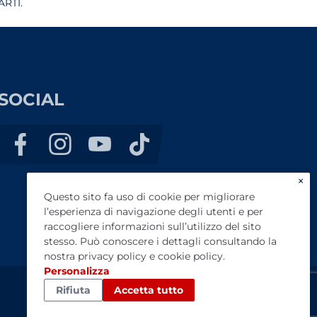
RTI.
SOCIAL
×
Questo sito fa uso di cookie per migliorare
l’esperienza di navigazione degli utenti e per
raccogliere informazioni sull’utilizzo del sito
stesso. Può conoscere i dettagli consultando la
nostra
privacy policy
e
cookie policy
.
Personalizza
Rifiuta
Accetta tutto