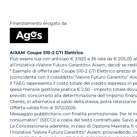
Finanziamento erogato da
AIXAM Coupe S10-2 GTI Elettrico
Può essere tua con anticipo € 3.920 e 36 rate da € 205,00 a
all’iniziativa «Valore Futuro Garantito» Aixam, decidi se res
* Esempio di offerta per Coupe S10-2 GTI Elettrico prezzo di 
(coincidente con il cosiddetto “Valore Futuro Garantito” Ai
Il TAEG rappresenta il costo totale del credito espresso in pe
spesa mensile gestione pratica € 2,50 - importo totale dovuto 
previsti, concorrono alla determinazione dell’importo finanzi
Cliente, in alternativa al saldo della stessa, potrà rateizz
Offerta valida fino al 31/12/2026.
Messaggio pubblicitario con finalità promozionale. Per le i
consumatori” (SECCI) e copia del testo contrattuale. Salvo
La Concessionaria aderente, in caso di Opzione Maxirata, ti of
l’iniziativa “Valore Futuro Garantito” Aixam, provvedendo, i