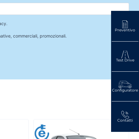
acy
.
Preventivo
mative, commerciali, promozionali.
Test Drive
Configuratore
Contatti