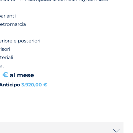
arlanti
retromarcia
eriore e posteriori
isori
eriali
ati
0 €
al mese
Anticipo
3.920,00 €