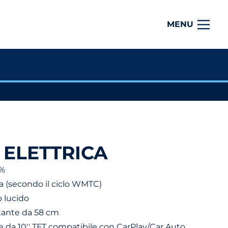
MENU
 ELETTRICA
0%
a (secondo il ciclo WMTC)
o lucido
tante da 58 cm
da 10'' TFT compatibile con CarPlay/Car Auto